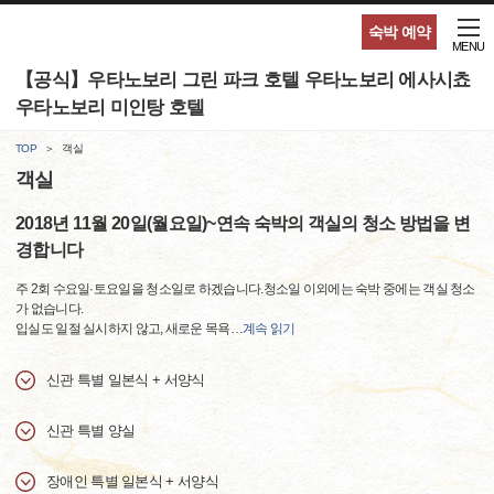
숙박 예약
MENU
【공식】우타노보리 그린 파크 호텔 우타노보리 에사시쵸
우타노보리 미인탕 호텔
TOP
객실
객실
2018년 11월 20일(월요일)~연속 숙박의 객실의 청소 방법을 변
경합니다
주 2회 수요일·토요일을 청소일로 하겠습니다.청소일 이외에는 숙박 중에는 객실 청소
가 없습니다.
입실도 일절 실시하지 않고, 새로운 목욕
…
계속 읽기
신관 특별 일본식 + 서양식
신관 특별 양실
장애인 특별 일본식 + 서양식