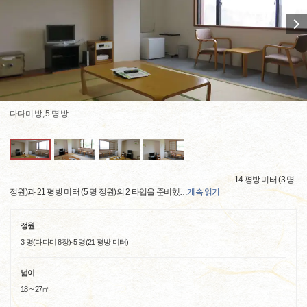
다다미 방, 5 명 방
14 평방 미터 (3 명
정원)과 21 평방 미터 (5 명 정원)의 2 타입을 준비했
…
계속 읽기
정원
3 명(다다미 8장)·5 명(21 평방 미터)
넓이
18 ~ 27㎡