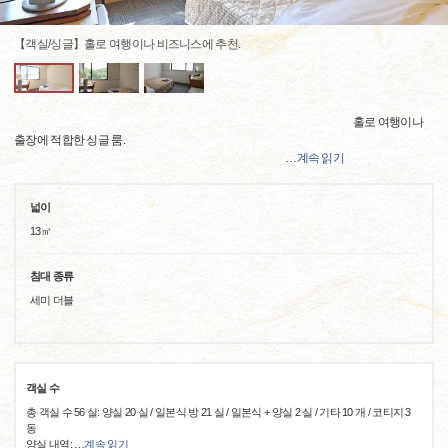
【객실/싱글】홀로 여행이나 비즈니스에 추천.
홀로 여행이나
출장에 적합한 싱글 룸.
…
계속 읽기
넓이
13㎡
침대 종류
세미 더블
객실 수
총 객실 수 56 실: 양실 20 실 / 일본식 방 21 실 / 일본식 + 양실 2 실 / 기타 10 개 / 코티지 3
동
양실 내역:
…
계속 읽기