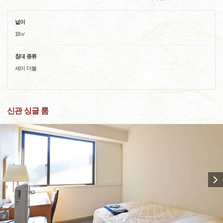
넓이
18㎡
침대 종류
세미 더블
신관 싱글 룸