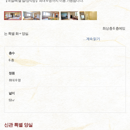
【객실/특별 일/양식방】최대 6 명까지 이용 가능합니다.
최상층 6 층에있
는 특별 화 + 양실.
…
계속 읽기
층수
6 층
정원
최대 6 명
넓이
53㎡
신관 특별 양실