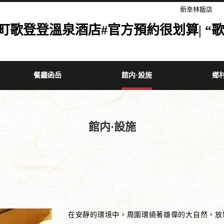
新幸林飯店
歌登登溫泉酒店#官方預約很划算| “歌
餐廳函岳
館内·設施
鄉
館内·設施
在安靜的環境中，周圍環繞著雄偉的大自然，放