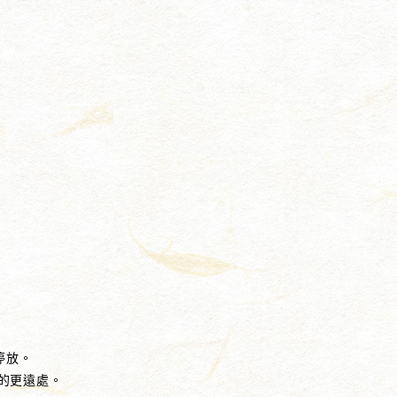
停放。
的更遠處。