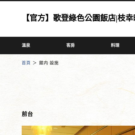
【官方】歌登綠色公園飯店|枝幸町
溫泉
客房
料理
首頁
館内·設施
前台