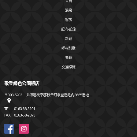
首頁
溫泉
客房
館内·設施
料理
鄉村別墅
餐廳
交通導覽
歌登綠色公園飯店
〒
098-5203
北海道枝幸郡枝幸町歌登邊毛內3665番地
TEL
0163-68-3101
FAX
0163-68-2373