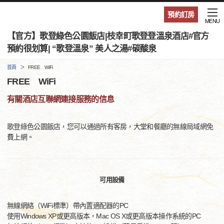
預約訂房
MENU
【官方】歌登綠色公園飯店|枝幸町歌登登溫泉酒店#官方
預約很划算| “歌登溫泉” 美人之湯#碳酸泉
首頁
FREE WiFi
FREE WiFi
有關酒店互聯網連接服務的信息
歌登綠色公園飯店，您可以通過所有客房，大堂和餐廳的無線局域網免
費上網。
可用設備
無線網絡（WiFi標準）帶內置適配器的PC
使用Windows XP或更高版本，Mac OS X或更高版本操作系統的PC