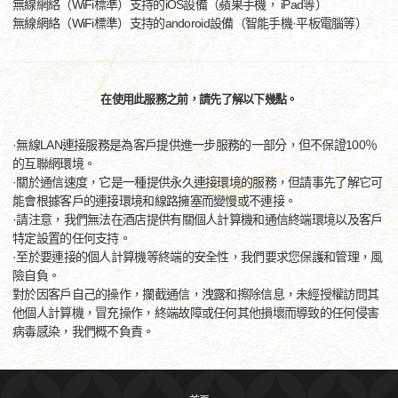
無線網絡（WiFi標準）支持的iOS設備（蘋果手機， iPad等）
無線網絡（WiFi標準）支持的andoroid設備（智能手機·平板電腦等）
在使用此服務之前，請先了解以下幾點。
·無線LAN連接服務是為客戶提供進一步服務的一部分，但不保證100％
的互聯網環境。
·關於通信速度，它是一種提供永久連接環境的服務，但請事先了解它可
能會根據客戶的連接環境和線路擁塞而變慢或不連接。
·請注意，我們無法在酒店提供有關個人計算機和通信終端環境以及客戶
特定設置的任何支持。
·至於要連接的個人計算機等終端的安全性，我們要求您保護和管理，風
險自負。
對於因客戶自己的操作，攔截通信，洩露和擦除信息，未經授權訪問其
他個人計算機，冒充操作，終端故障或任何其他損壞而導致的任何侵害
病毒感染，我們概不負責。